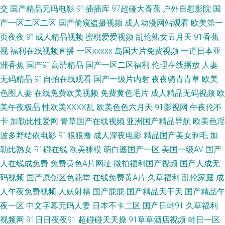
交
国产精品无码电影
91插插库
97超碰大香蕉
户外自慰影院
国
产一区二区二区
国产偷窥盗摄视频
成人动漫网站观看
欧美第一
观看 精品免费产品精品资源 午夜成人精品福利 91精品大香蕉 国产精品一区
页夜夜
91成人精品视频
蜜桃爱爱视频
乱伦熟女五月天
91香蕉
二区三 青草社区在线 91超碰在线播放 www美日AVcom 男人的天堂伊人网
视
福利在线视频直播
一区xxxxx
岛国大片免费视频
一道日本亚
洲香蕉
国产91高清精品
国产一区二区福利
伦理在线播放
人妻
91玖玖 超碰资源网总站 欧美日韩色色网 影音先锋色色网 97人人干 黄色片网
无码精品
91自拍在线观看
国产一级片内射
夜夜骑青青草
欧美
色图人妻
在线免费欧美视频
免费黄色毛片
成人精品无码视频
欧
站黑丝91 肏屄老司机 日韩成人无码专区 国产福利片91 人人干人人玩 91玩
美午夜极品
性欧美ⅩⅩⅩⅩ乱
欧美色色六月天
91影视网
午夜伦不
卡
加勒比性爱网
青草国产在线视频
亚洲国产精品导航
欧美色淫
在线视频网站 激情五月天婷婷文学 中日韩成人在线不卡 男人的天堂午夜剧
波多野结依电影
91狠狠撸
成人深夜电影
精品国产美女剃毛
加
勒比熟女
91碰在线
欧美裸模
萌白酱国产一区
美国一级AV
国产
场版 九草精品在线 日韩成人无码专区 久草网站 婷婷东京热亚洲 91熟女视频
人在线成免费
免费黄色A片网址
微拍福利国产视频
国产人成无
播放 黑丝被入 婷婷黄色大网站 91官方在线免费在线观看 A片色图 麻豆日B
码视频
国产原创区色花堂
在线免费黄A片
久草福利
乱伦家庭
成
人午夜免费视频
人妖射精
国产屁屁
国产精品天干天
国产精品午
在线视频 91豆花永久视频完整 抖阴极品入口 人妻在线网站 1024在线视频
夜一区
中文字幕无码人妻
日本不卡二区
国产日韩91
久草福利
视频网
91日日夜夜91
超碰碰天天操
91草草酒店视频
韩日一区