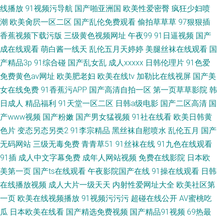
线播放
91视频污导航
国产啪亚洲国
欧美性爱密臀
疯狂少妇喷
潮
欧美肏屄一区二区
国产乱伦免费观看
偷拍草草草
97狠狠插
香蕉视频下载污版
三级黄色视频网址
午夜99
91日逼视频
国产
成在线观看
萌白酱一线天
乱伦五月天婷婷
美腿丝袜在线观看
国
产精品3p
91综合碰
国产乱女乱
成人xxxxx
日韩伦理片
91色爱
免费黄色av网址
欧美肥老妇
欧美在线tv
加勒比在线视屏
国产美
女在线免费
91香蕉污APP
国产高清自拍一区
第一页草草影院
韩
日成人
精品福利
91天堂一区二区
日韩a级电影
国产二区高清
国
产www视频
国产粉嫩
国产男女猛视频
91社在线看
欧美日韩黄
色片
变态另态另类2
91李宗精品
黑丝袜自慰喷水
乱伦五月
国产
无码网站
三级无毒免费
青青草51
91丝袜在线
91九色在线观看
91插
成人中文字幕免费
成年人网站视频
免费在线影院
日本欧
美第一页
国产ts在线观看
午夜影院国产在线
91操在线观看
日韩
在线播放视频
成人大片一级天天
内射性爱网址大全
欧美社区第
一页
欧美在线视频播放
91视频污污污
超碰在线公开
AV蜜桃吃
瓜
日本欧美在线看
国产精选免费视频
国产精品91视频
69热最