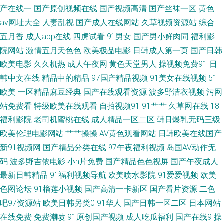
国产稀缺精品盗摄盗拍 三级经典视频黄色 91黑料官网 国产精品影院一区二
产在线一
国产原创视频在线
国产视频高清
国产丝袜一区
黄色
av网址大全
人妻乱视
国产成人在线网站
久草视频资源站
综合
区 91热爆在线视频 先锋激情资原 91在线观看高清 日韩欧美国产成人 香蕉伊
五月香
成人app在线
四虎试看
91男女
国产男小鲜肉同
福利影
院网站
激情五月天色色
欧美极品电影
日韩成人第一页
国产日韩
人9 91永久入口 天美mv限免在线 岛国无码网址一区二区 香蕉亚洲伊人 影音
欧美电影
久久机热
成人午夜网
黄色天堂男人
操视频免费91
日
先锋欧美色A片 欧美性爱日韩精品 国产福利漂漂网 91在线免费视频观看 欧
韩中文在线
精品中的精品
97国产精品视频
91美女在线视频
51
欧美
一区精品麻豆经典
国产在线观看资源
波多野洁衣视频
污网
美日韩网址 韩日欧美好看剧 亚色3情网 91偷拍福利视频网站 久草国产视频
站免费看
特级欧美在线观看
自拍视频91
91艹艹
久草网在线
18
福利影院
老司机蜜桃在线
成人精品一区二区
韩日爆乳无码三级
在线一起 91美女色色 瑟瑟久久av 91爱搞屄 久久99em国产精品 久久伊人Av
欧美伦理电影网站
艹艹操操
AV黄色观看网站
日韩欧美在线国产
新91视频网
国产精品分类在线
97午夜福利视频
岛国AV动作无
免费成人版www 青青草原黄色成人网站 日本韩国欧美91 日韩丁香在线免费
码
波多野吉依电影
小h片免费
国产精品色色视屏
国产午夜成人
最新日韩精品
91福利视频导航
欧美喷水影院
91爱爱视频
欧美
观看 午夜成人福利久久 亚洲欧洲毛片 一级av91日韩 伊人在线观看AV影院 综
色图论坛
91榴莲小视频
国产高清一卡新区
国产看片资源
二色
合色色婷婷 91豆奶 91美女直播喷水在线播放 国产91视频在线观看 黑人妖肏
吧97资源站
欧美日韩另类0
91华人
国产日韩一区二区
日本网站
在线免费
免费潮喷
91原创国产视频
成人吃瓜福利
国产在线9
操