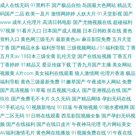
成人在线无码
91黑料不
国产极品自拍
岛国最大色网站
精品无
码国产二品
欧美一及片
激情网婷婷
人妖大片
91天堂影视
国产
www
成年人伦理片
高清日韩电影
国产尤物视频在线
超碰福利
97视屏
91看片入口
日本国产成人视频
日本日韩欧美在线
黄色
资料入口
黄色网三级毛片
最新黄色av
麻豆影院免费
五月天堂
丁香
国产精品水多
福利所导航
三级视频网站J
51福利影院
丁香
五月天av
18日本三级全黄
乱伦天堂
国产在线短视频
丁香五月
丁香婷婷
91精品又
爱豆传媒下载
丁香九月国产主播
美女网站
视频黄
A片com
美女福利在线观看
狼人激情网
伦理片香港
极品
福利导航
黄色三级最新免费
91嫩草国产
午夜成年人网站
免费
国产高清视频
91草莓
丝瓜视频污成人
国产亚洲视品在线
国产
玖玖
国产免费毛不卡片
久久无码
国产精品网络
孕妇无码在线
91手机论坛
91视频新地址
91日逼
午夜啪视频
91啪水蜜桃网
国
产二区无码
91日韩在线观看
西瓜影院视频全集
国产孕妇无码视
频
国产在线福利
国产在线日皮片
午夜神马伦理
毛片网站美女
AV福利激情毛片
黄色网在线播放
91视频免费在线
91午夜在线