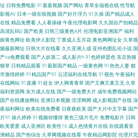
洲永久精品国产 91成人在线网址 91视频社区 91在线不卡视频 AV最新福利
址
日韩免费电影
91羞羞视频
国产网站
青草全福视在线
性导航
影视AV
日本一级在线视频
国产好片浮力
91久操
国产精品成人
导航 肏屄视频在线播放国产 亚洲色欲在线 91破解版免费入口 91丝袜传媒视
在线
精品免费看
人人看操碰
午夜伦理电影网
久久国自产拍精品
高清乱码0
国产欧美
日韩三级黄色A片
伦理电影亚洲国产
福利
频网站 AV久久伊人精品天堂 超碰久网 东方影库av在线 激情深爱五月婷婷 日
姬黄色网址
欧美伊人影院
丁香成人五月花
黄色网网址女
久草视
频最新网址
日韩大片在线看
久久亚洲人成
亚州色图乱伦小说
国
本黄色永久视频 午夜高清 在线观看第一区 91次元看片 91国产色情 91偷拍
产va免费观看
国产人妖第二
成人影片h
91色婷婷瑟色
东京热狠
导航 91在线视屏 AV成人伊人 波多野结依 久久精品多人 深爱激情网婷婷
狠草
日韩精品观看
91最新国产精品
一级黄色网
91色色人妻
都
市激情婷婷
91精品国产91
云涩福利在线导航
91视色
午夜福利
91N网站在线观 91黑丝自慰 95国产视频 白虎91尤物 国产黑丝极品91视频
在线网站
91直播
91处女
伊人网青青草
国产又爽又黄又无
久草
福利资源网
东方成人在线
国产一级免费大片
成年免费视频网站
后入黑丝少妇免费电影 美女网纪主播不卡 夜福利第一区日韩 91狠人综合久
国产在线播放网站
亚洲日本视频
淫淫网网
成人影视国产在线
深
夜福利网址
欧美在线免费看
日夜夜欧美
国产大片中文字幕
国产
久 97在线观看免费视屏 福利姬91 国模福利91 九九视频精品蜜桃 蜜桃视频
片91
操久婷婷
91视频你懂得
黄色三级片毛片
免费电影片
日韩
网在线观看 欧洲人人摸 影音先峰va资源 91欧美麻豆精品久久 99这里有精品
欧美爱爱
成人亚洲区
欧美性16
成人色情黄片在线
在线观看亚
洲精品
国产热综合
久草网视频在线看
午夜精品网影院
伦理片完