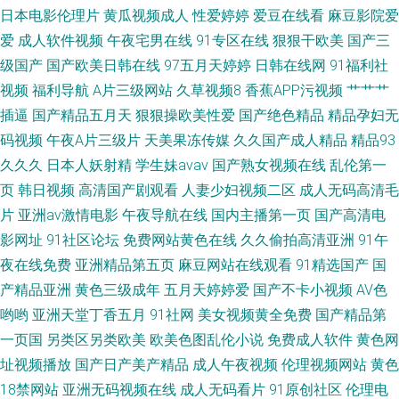
利丝 91TV澳洲华人 91看女 91在线播放专区 超碰人人插 国产精自拍 久久成
日本电影伦理片
黄瓜视频成人
性爱婷婷
爱豆在线看
麻豆影院爱
爱
成人软件视频
午夜宅男在线
91专区在线
狠狠干欧美
国产三
人黄网站 欧美另类三区 色猫tⅴ 亚洲av黑丝网址 91成人tv
级国产
国产欧美日韩在线
97五月天婷婷
日韩在线网
91福利社
视频
福利导航
A片三级网站
久草视频8
香蕉APP污视频
艹艹艹
插逼
国产精品五月天
狠狠操欧美性爱
国产绝色精品
精品孕妇无
码视频
午夜A片三级片
天美果冻传媒
久久国产成人精品
精品93
久久久
日本人妖射精
学生妹avav
国产熟女视频在线
乱伦第一
页
韩日视频
高清国产剧观看
人妻少妇视频二区
成人无码高清毛
片
亚洲av激情电影
午夜导航在线
国内主播第一页
国产高清电
影网址
91社区论坛
免费网站黄色在线
久久偷拍高清亚洲
91午
夜在线免费
亚洲精品第五页
麻豆网站在线观看
91精选国产
国
产精品亚洲
黄色三级成年
五月天婷婷爱
国产不卡小视频
AV色
哟哟
亚洲天堂丁香五月
91社网
美女视频黄全免费
国产精品第
一页国
另类区另类欧美
欧美色图乱伦小说
免费成人软件
黄色网
址视频播放
国产日产美产精品
成人午夜视频
伦理视频网站
黄色
18禁网站
亚洲无码视频在线
成人无码看片
91原创社区
伦理电