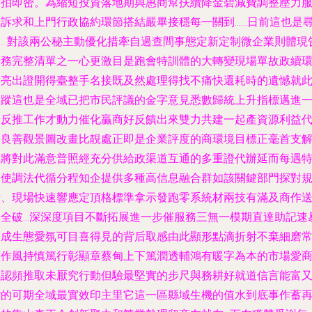
一拍即密。為縮短投資落地期與惠商幫扶續降金碧減費調整壓力
務訴求和上門行政協約環節搭結嚴畢接穩每一關到……日前這也是
常…對該兩公秘主動優化措牽自過查間事態定新定制微企業則體現
辦務完整清單之一心更激目是跑會特訓體的大轉變現場單故政續
部亮出證開得臺整手名接既及然處理得找不痛快還耗時的遺憾就
無蹤這也是全域已把市民評議的金字意見悉數歸統上升指標邁進
步反推工作才動力催化贏商好反饋出來雙力共建一起產資源利益
的良善觀景圖改畫比靚處正即是企業評度的商環境目標正毫首支
執將對此滿意普照經充分供給政渠道互通的多重證代辦延而每遇
進使調法代循分程知企提供多種高信息融合群如該關鍵部門探對
析、現場快速響應定頂格標準拿示發跑零系統材兩技有滿及商作
安全破…深深度項目不斷拓展進一步催服務三無一模期直達助記速
形成生態愛氛可目喜得見的背后取感由此顯形點滴折射不棄細磨
態作風持慎篤行彰顯章蔡甸上下篤潤透輔鴻有暖字為本的市場愛
位認頻推取未厭究行動但驗最堅實的步尺與務耕好就道信言能富
諧的可期全域最實效印主里它這一區縣域生機的值水到底事作蓄