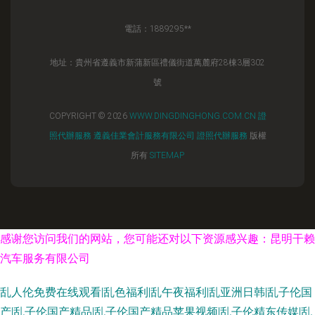
電話：1889295**
地址：貴州省遵義市新蒲新區禮儀街道萬麓府28棟3層302
號
COPYRIGHT © 2026
WWW.DINGDINGHONG.COM.CN
證
照代辦服務
遵義佳業會計服務有限公司
證照代辦服務
版權
所有
SITEMAP
感谢您访问我们的网站，您可能还对以下资源感兴趣：昆明干赖
汽车服务有限公司
乱人伦免费在线观看|乱色福利|乱午夜福利|乱亚洲日韩|乱子伦国
产|乱子伦国产精品|乱子伦国产精品苹果视频|乱子伦精东传媒|乱