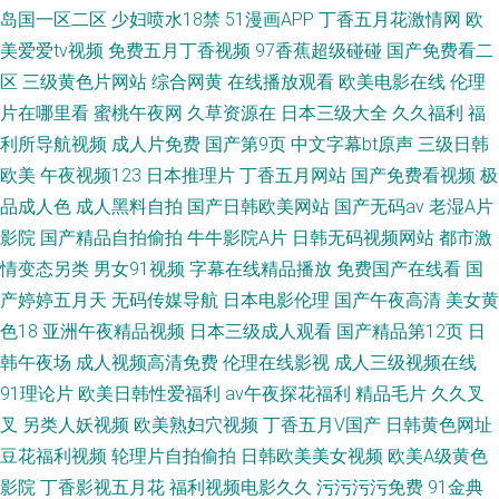
岛国一区二区
少妇喷水18禁
51漫画APP
丁香五月花激情网
欧
美爱爱tv视频
免费五月丁香视频
97香蕉超级碰碰
国产免费看二
区
三级黄色片网站
综合网黄
在线播放观看
欧美电影在线
伦理
片在哪里看
蜜桃午夜网
久草资源在
日本三级大全
久久福利
福
利所导航视频
成人片免费
国产第9页
中文字幕bt原声
三级日韩
欧美
午夜视频123
日本推理片
丁香五月网站
国产免费看视频
极
品成人色
成人黑料自拍
国产日韩欧美网站
国产无码av
老湿A片
影院
国产精品自拍偷拍
牛牛影院A片
日韩无码视频网站
都市激
情变态另类
男女91视频
字幕在线精品播放
免费国产在线看
国
产婷婷五月天
无码传媒导航
日本电影伦理
国产午夜高清
美女黄
色18
亚洲午夜精品视频
日本三级成人观看
国产精品第12页
日
韩午夜场
成人视频高清免费
伦理在线影视
成人三级视频在线
91理论片
欧美日韩性爱福利
av午夜探花福利
精品毛片
久久叉
叉
另类人妖视频
欧美熟妇穴视频
丁香五月V国产
日韩黄色网址
豆花福利视频
轮理片自拍偷拍
日韩欧美美女视频
欧美A级黄色
影院
丁香影视五月花
福利视频电影久久
污污污污免费
91金典