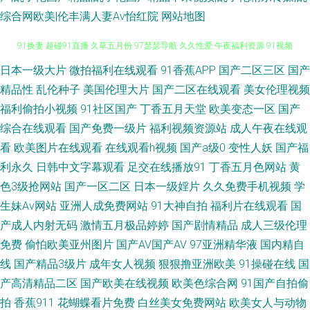
综合网欧美|伦丰满人妻Av怡红院
网站地图
91麻豆黄 久久精品视频网 91欧美柠檬成人剧场 精品老司机 深夜成人影视
日本一级大片
微拍福利在线观看
91香蕉APP
国产二区三区
国产
精品性
乱伦种子
美国伦理大片
国产二区在线观看
美女伦理视频
91换妻 超碰91直播 久草五月份 97瑟瑟导航 久久性爱 午夜福利资源 91视频
福利偷拍小视频
91社区国产
丁香五月天堂
欧美变态一区
国产
综合在线观看
国产免费一级片
福利视频资源站
成人午夜在线观
在线国产 韩国色片妈妈8 色悠悠伊人网 91青青视频 国产精品区域一 91cn在
看
欧美图片在线观看
在线观看h视频
国产a级0
变性人妖
国产福
利永久
日韩中文字幕观看
足交在线播放91
丁香五月色网站
黄
线视频 国产熟女一区国产精品 午夜免费试看视频P 97超碰大香蕉 精品久热
色3级抢网站
国产一区二区
日本一级婬片
久久免费手机视频
学
生妹Av网站
亚洲人成免费网站
91大神自拍
福利片在线观看
国
在线观看 国产51视频 91情侣超碰 1024在线国产 成人精品 福利网站视频在
产成人内射无码
激情五月极品婷婷
国产剧情精品
成人三级伦理
线91 激情啪啪在线观看91 豆花精品视频 日日操极品视觉盛宴 国产精品久久
免费
偷怕欧美亚州图片
国产AV国产AV
97亚洲精华液
国内精自
线
国产精品3级片
成年女人视频
狠狠撸亚洲欧美
91操碰在线
国
2 91手机在线视频 精品无码内射 色色恋夜剧场 91福利址在线观看 国产16页
产高清精品二区
国产欧美在线视频
欧美色综合网
91国产自拍偷
拍
香蕉911
花蝴蝶看片免费
白丝美女免费网站
欧美女人与动物
青草婷婷五月天 影音先锋色小姐 91人人蜜桃网 午夜肏屄 91免费小视频在线