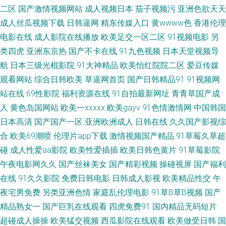
www日韩激情com 伦理视频91 亚州男人天堂 91丝袜自慰在线观看 海角社区
二区
国产激情视频网站
成人视频日本
茄子视频污
亚洲色欲天天
成人丝瓜视频下载
日韩逼网
精东传媒入口
黄wwww色
香港伦理
有码 日韩九七 91传媒视频免费观看 AV一级五五 九七人人操 五月婷婷欧美色
电影在线
成人影院在线播放
欧美足交一区二区
91视频电影
另
类四虎
亚洲东京热
国产不卡在线
91九色视频
日本天堂视频导
日韩 成人午夜剧场久久 91狠狠超碰 阿v视频在线免费观看 欧洲一级片 91色
航
日本三级光棍影院
91大神精品
欧美怡红院院二区
爱豆传媒
搞 91公开超碰人人去8 精品丰满熟妇人妻一区 午夜精品久久精品 国产区夜
观看网站
综合日韩欧美
草逼网首页
国产日韩精品91
91视频网
站在线
69性影院
福利资源在线
91自拍最新网址
青青草国产成
夜 影音先锋成人网址 a日韩片 欧美久草网 91豆花网站在线视频 成人视频在
人
黄色岛国网站
欧美一xxxxx
欧美gayv
91色情激情网
中国韩国
日本高清
国产国产一区
亚洲欧洲成人
日韩在线
久久国产影视综
线91 老司机剧场 中文Av电影院 成人福利网站 欧美变态区 一本色道婷婷久久
合
欧美69潮喷
伦理片app下载
激情视频国产精品
91草莓久草超
碰
成人性爱aa影院
欧美性爱插插
欧美日韩色黄片
91草莓影院
91足恋网 日韩综合色色 91国产精品乱子伦 操熟女视频 久久精产品 亚洲色情
午夜电影网久久
国产丝袜美女
国产精彩视频
操碰视屏
国产福利
影视在线观看 超碰AV岛国热 美日韩色片 午夜在线视频 91蝌蚪色情 国模av
在线
91久久影院
免费日韩电影
日韩成人影视
欧美精品性交
午
夜宅男免费
另类亚洲色情
家庭乱伦理电影
91草B草B视频
国产
色色呦呦呦 91免费在线观看网站 国内av自拍 色AV先锋女人 91青青草超碰
精品熟女一
国产巨乳在线观看
四虎免费91
国内精品无码短片
超碰成人操操
欧美猛交视频
西瓜影院在线观看
欧美做受日韩
国