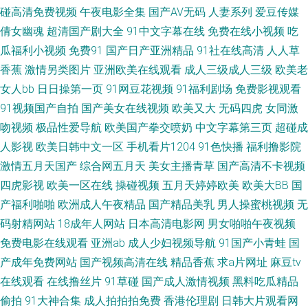
逼 久久精品社区麻豆 久久偷拍 久久天堂久久97 男女草草草 欧日韩成人免费
碰高清免费视频
午夜电影全集
国产AV无码
人妻系列
爱豆传媒
倩女幽魂
超清国产剧大全
91中文字幕在线
免费在线小视频
吃
黄网站 日本黑料精品天堂0 91nAV网址 91九色海角社区 91美女黑料在线网
瓜福利小视频
免费91
国产日产亚洲精品
91社在线高清
人人草
香蕉
激情另类图片
亚洲欧美在线观看
成人三级成人三级
欧美老
站 av片官网 肏屄一区 成人豆麻网 国产精品AV福利 国产人妻网站 九九热视
女人bb
日日操第一页
91网豆花视频
91福利剧场
免费影视观看
频无码 日干夜撸 五月丁香六月婷图片 伊人开心网221 91国自在线播放 91另
91视频国产自拍
国产美女在线视频
欧美又大
无码四虎
女同激
吻视频
极品性爱导航
欧美国产拳交喷奶
中文字幕第三页
超碰成
类色图 91青草影院 91小视频性生活 91制片aⅴ 99热最新网址 不卡AV电影在
人影视
欧美日韩中文一区
手机看片1204
91色快播
福利撸影院
激情五月天国产
综合网五月天
美女主播青草
国产高清不卡视频
线 九九精品成人 男人天堂av导航 日本性交 日韩色综合一本道 午夜黄色小电
四虎影视
欧美一区在线
操碰视频
五月天婷婷欧美
欧美大BB
国
产福利啪啪
欧洲成人午夜精品
国产精品美乳
男人操蜜桃视频
无
影 性生活欧美免费 在线天堂网色色撸 91在线视频最新地址 欧美亚洲日韩国
码射精网站
18成年人网站
日本高清电影网
男女啪啪午夜视频
免费电影在线观看
亚洲ab
成人少妇视频导航
91国产小青蛙
国
产其它 五月丁香福利视频导航 91麻豆 91啦熟女视频 超碰97网 成人性爱伊
产成年免费网站
国产视频高清在线
精品香蕉
求a片网址
麻豆tv
人影院 福利研究所网址导航 青草无码一区二区 五月婷姐你们 性交生活片 亚
在线观看
在线撸丝片
91草碰
国产成人激情视频
黑料吃瓜精品
偷拍
91大神合集
成人拍拍拍免费
香港伦理剧
日韩大片观看网