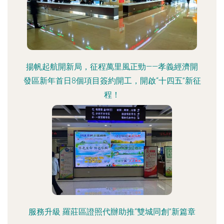
揚帆起航開新局，征程萬里風正勁——孝義經濟開
發區新年首日8個項目簽約開工，開啟“十四五”新征
程！
服務升級 羅莊區證照代辦助推“雙城同創”新篇章