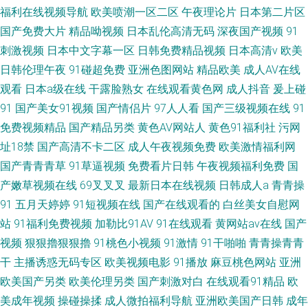
福利在线视频导航
欧美喷潮一区二区
午夜理论片
日本第二片区
国产免费大片
精品呦视频
日本乱伦高清无码
深夜国产视频
91
刺激视频
日本中文字幕一区
日韩免费精品视频
日本高清v
欧美
日韩伦理午夜
91碰超免费
亚洲色图网站
精品欧美
成人AV在线
观看
日本a级在线
干露脸熟女
在线观看黄色网
成人抖音
爰上碰
91
国产美女91视频
国产情侣片
97人人看
国产三级视频在线
91
免费视频精品
国产精品另类
黄色AV网站人
黄色91福利社
污网
址18禁
国产高清不卡二区
成人午夜视频免费
欧美激情福利网
国产青青青草
91草逼视频
免费看片日韩
午夜视频福利免费
国
产嫩草视频在线
69叉叉叉
最新日本在线视频
日韩成人a
青青操
91
五月天婷婷
91短视频在线
国产在线观看的
白丝美女自慰网
站
91福利免费视频
加勒比91AV
91在线观看
黄网站av在线
国产
视频
狠狠擼狠狠擼
91桃色小视频
91激情
91干啪啪
青青操青青
干
主播诱惑无码专区
欧美视频电影
91播放
麻豆桃色网站
亚洲
欧美国产另类
欧美伦理另类
国产刺激对白
在线观看91精品
欧
美成年视频
操碰操揉
成人微拍福利导航
亚洲欧美国产日韩
成年