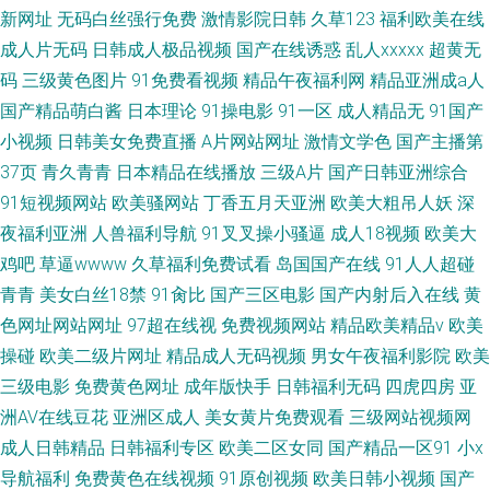
新网址
无码白丝强行免费
激情影院日韩
久草123
福利欧美在线
成人片无码
日韩成人极品视频
国产在线诱惑
乱人xxxxx
超黄无
码
三级黄色图片
91免费看视频
精品午夜福利网
精品亚洲成a人
国产精品萌白酱
日本理论
91操电影
91一区
成人精品无
91国产
小视频
日韩美女免费直播
A片网站网址
激情文学色
国产主播第
37页
青久青青
日本精品在线播放
三级A片
国产日韩亚洲综合
91短视频网站
欧美骚网站
丁香五月天亚洲
欧美大粗吊人妖
深
夜福利亚洲
人兽福利导航
91叉叉操小骚逼
成人18视频
欧美大
鸡吧
草逼wwww
久草福利免费试看
岛国国产在线
91人人超碰
青青
美女白丝18禁
91肏比
国产三区电影
国产内射后入在线
黄
色网址网站网址
97超在线视
免费视频网站
精品欧美精品v
欧美
操碰
欧美二级片网址
精品成人无码视频
男女午夜福利影院
欧美
三级电影
免费黄色网址
成年版快手
日韩福利无码
四虎四房
亚
洲AV在线豆花
亚洲区成人
美女黄片免费观看
三级网站视频网
成人日韩精品
日韩福利专区
欧美二区女同
国产精品一区91
小x
导航福利
免费黄色在线视频
91原创视频
欧美日韩小视频
国产