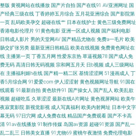
成人碰碰免费视频 国产精品干在线 后入巨乳少妇av 久久国产精品伦子伦 岛
整版
黄视网站在线播放
国产片自拍
国产在线91
AV亚洲网址
国
产经典三级在线
丁香婷婷五月综合
五月花亚洲综合
国产影院第
国成人在线不卡 少妇成人网 91黄色变态视频 91在线视屏 www这a视频 国产
一页
乱码欧美孕交
超碰在线艹
日本在线护士
黄色三级免费网址
香港电影伦理片
91黄色电影
亚洲一区成人视频
国产福利电影
精国产三级国产普 九九热艹 日本a啊v在下观看 四虎院网站 久久国产日韩 91
日韩成人影片
男的天堂网AV
国产精品尤物在
免费a一毛片
欧美
肠交扩张另类
最新亚洲日韩精品
欧美在线视频
免费黄色网址在
入口 第一福利视频导航网站 久久肏屄视频收看 欧美精品麻豆久久 深夜男人
线
主播第一页
丁香五月网
性爱东京热
草逼视频78
国产成人免
天堂av 亚洲无码不卡 91海角刮伦 91综合视频在线观看 黄色三级在线网站 殴
费无码
高清日韩无码视频
宗和网五月天
日b视频
成人三级网站
在
主播福利姬h在线
国产精一精二区
基情涩涩网
51漫画成人
丁
美性生话 色色精品一区二区 香蕉精品操逼网 69福利社在线 91激情性交社区
香5月综合网
91爱爱com
伊人涩涩射
黄色视频网址导航
91国在
线观看
91最新自拍
黄色软件91
国产操女人
国产乱人
欧美乱欲
91视频在线观 av导航国产少妇在线 大香蕉av网 国产在线精品自拍 久久福利
视频
超碰吃瓜
久草涩涩
最新在线A片网址
黄色视屏网站
欧美午
夜寂寞影院
新视觉影视
成人写真福利
欧美内射网址
日本中文字
资源 人人c人爽 色亚洲色天堂 亚洲成人小说网站 91sefuo 91麻豆精 91香蕉
幕无码
97日穴网
成人免费在线
精品国产免费观看
国产不卡高
清
91av在线播放
91制作传媒
岛国av资源
超碰91资源
国产乱一
黄 影音先锋av资源色图 成人豆花av 久久草社区AV线 三级片黄色网址 亚洲福
乱二乱三
日韩美女直播
91尤物69
蜜桃午夜激情
免费伦理电影