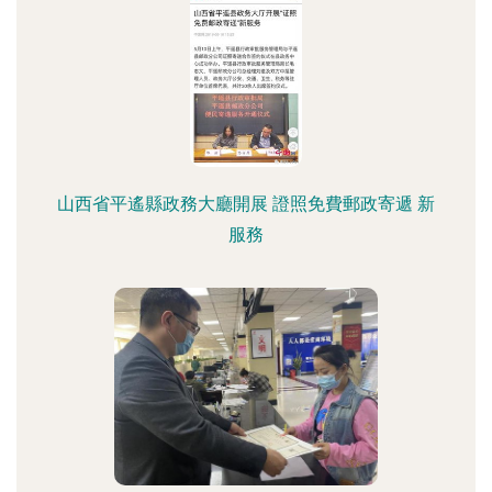
山西省平遙縣政務大廳開展 證照免費郵政寄遞 新
服務