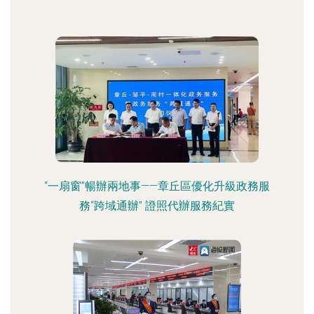
“一扇窗”暢辦兩地事——章丘區優化升級政務服
務“跨域通辦” 證照代辦服務紀實