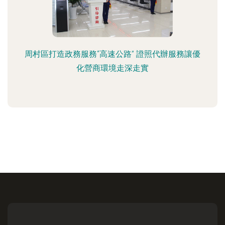
周村區打造政務服務“高速公路” 證照代辦服務讓優
化營商環境走深走實