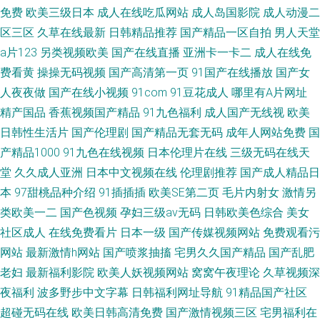
免费
欧美三级日本
成人在线吃瓜网站
成人岛国影院
成人动漫二
区三区
久草在线最新
日韩精品推荐
国产精品一区自拍
男人天堂
a片123
另类视频欧美
国产在线直播
亚洲卡一卡二
成人在线免
费看黄
操操无码视频
国产高清第一页
91国产在线播放
国产女
人夜夜做
国产在线小视频
91com
91豆花成人
哪里有A片网址
精产国品
香蕉视频国产精品
91九色福利
成人国产无线视
欧美
日韩性生活片
国产伦理剧
国产精品无套无码
成年人网站免费
国
产精品1000
91九色在线视频
日本伦理片在线
三级无码在线天
堂
久久成人亚洲
日本中文视频在线
伦理剧推荐
国产成人精品日
本
97甜桃品种介绍
91插插插
欧美SE第二页
毛片内射女
激情另
类欧美一二
国产色视频
孕妇三级av无码
日韩欧美色综合
美女
社区成人
在线免费看片
日本一级
国产传媒视频网站
免费观看污
网站
最新激情h网站
国产喷浆抽搐
宅男久久国产精品
国产乱肥
老妇
最新福利影院
欧美人妖视频网站
窝窝午夜理论
久草视频深
夜福利
波多野步中文字幕
日韩福利网址导航
91精品国产社区
超碰无码在线
欧美日韩高清免费
国产激情视频三区
宅男福利在