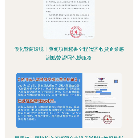
優化營商環境丨蔡甸項目秘書全程代辦 收貨企業感
謝點贊 證照代辦服務