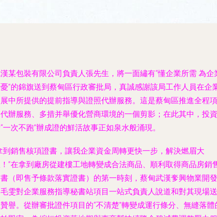
武漢某包裝有限公司負責人張先生，將一面繡有“懂企業所需 為企
分憂”的錦旗送到蔡甸區行政審批局，真誠感謝該局工作人員在企
發展中所提供的提前指導與證照代辦服務。這是蔡甸區推進全程
目代辦服務、多措并舉優化營商環境的一個剪影；在此其中，投
者“一次不跑”辦成證的鮮活故事正如泉水般涌現。
“拿到銷售核項證書，讓我企業資金周轉更快一步，解決燃眉大
急！”在拿到廠房從建樓工地轉變成合法商品、順利取得商品房銷
證書（即售予條款落實證書）的第一時刻，蔡甸武漢奓興物業開
的毛雯對企業服務指導秘書站項目一站式負責人說道和對其現場
上贊譽。從辦審批證件項目的“不清楚”轉變成運行條分、無縫落體