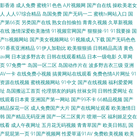
影香港
成人免费
蜜桃91色色
A片视频网
国产自在线
操欧美老女
人
人人97综合精品
岛国免费
国产无码一二
蜜桃tv网站入口
国
产第66页
另类国产在线
熟女自拍偷拍
青青久视频
久草新视频
在线
激情深爱欧美激情
91视频官网国产
狠狠操-91
91我要操
国
产ts视频网站
国产美女视频网站
91视频成人下载
国产无码色色
91香蕉亚洲精品
91伊人加勒比
欧美狠狠插
日韩精品高清
黄色
av网
日本波多野吉衣
日韩在线观看精品
日本一级电影
久草网
页
97免费艹
岛国一区二区
岛国动作片在
波多野吉衣三级
亚洲
AV一卡
在线免费小视频
搞黄网站在线观看
免费色情A片网扯
91
资源在线视频
蜜桃视频网站
91中文
国产在线视频
福利爱爱网
址
岛国搬运工首页
伦理朋友的妈妈
丝袜女同
日韩性爱网址
在
线观看日本黄
亚洲国产第一网站
国产99不卡
66精品视频
国产
精品探花一区
成人免费国产大片
国产在线网址观看
欧美激情日
韩
国产精品无码亚洲
国产一区二区黄片
喷潮一区
福利姬足交在
线看
成人午夜网址
五月花无码视频
青青草国产
欧美日韩乱
国
产屁屁第一页
91国产视频网
性爱草逼91AV
免费欧美视频
欧美